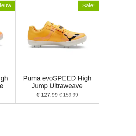
ieuw
Sale!
igh
Puma evoSPEED High
ve
Jump Ultraweave
€ 127,99
€ 159,99