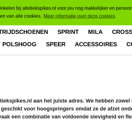
kelen bij atletiekspikes.nl voor jou nog makkelijker en persoon
sen van alle cookies.
Meer informatie over deze cookies
TRIJDSCHOENEN
SPRINT
MILA
CROS
POLSHOOG
SPEER
ACCESSOIRES
C
tiekspikes.nl aan het juiste adres. We hebben zowel 
jn geschikt voor hoogspringers omdat ze de afzet ond
vaak een combinatie van voldoende stevigheid en flex