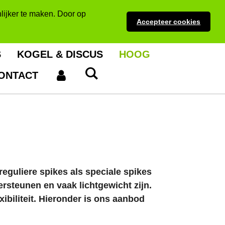
lijker te maken. Door op
Accepteer cookies
S
KOGEL & DISCUS
HOOG
ONTACT
reguliere spikes als speciale spikes
ersteunen en vaak lichtgewicht zijn.
ibiliteit. Hieronder is ons aanbod