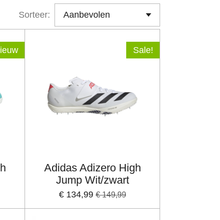
Sorteer:
ieuw
Sale!
gh
Adidas Adizero High
Jump Wit/zwart
€ 134,99
€ 149,99