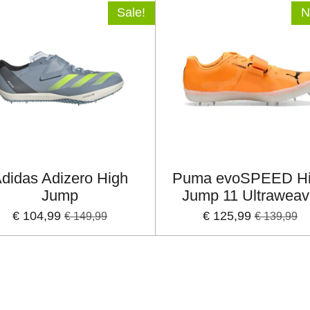
Sale!
N
didas Adizero High
Puma evoSPEED H
Jump
Jump 11 Ultrawea
€ 104,99
€ 125,99
€ 149,99
€ 139,99