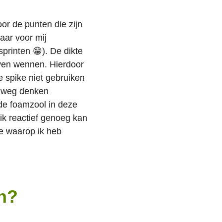
oor de punten die zijn
aar voor mij
 sprinten 😁). De dikte
even wennen. Hierdoor
e spike niet gebruiken
er weg denken
 de foamzool in deze
 ik reactief genoeg kan
e waarop ik heb
en?