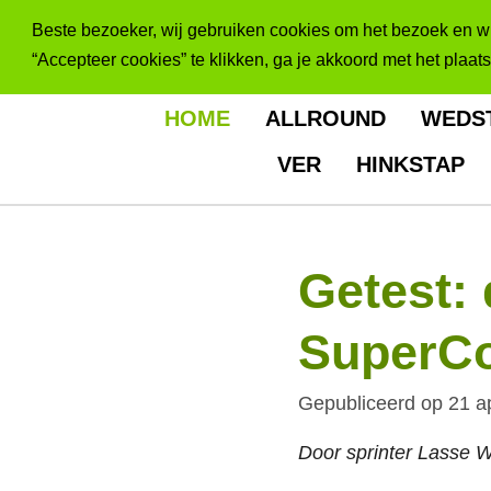
Ga
Beste bezoeker, wij gebruiken cookies om het bezoek en win
direct
“Accepteer cookies” te klikken, ga je akkoord met het plaat
naar
de
HOME
ALLROUND
WEDS
hoofdinhoud
VER
HINKSTAP
Getest:
SuperC
Gepubliceerd op 21 a
Door sprinter Lasse 