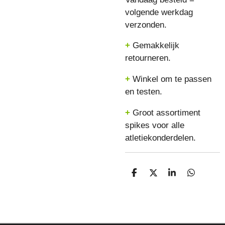
volgende werkdag
verzonden.
+
Gemakkelijk
retourneren.
+
Winkel om te passen
en testen.
+
Groot assortiment
spikes voor alle
atletiekonderdelen.
D
D
S
D
E
E
H
E
L
E
A
L
E
L
R
E
N
E
N