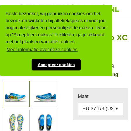
Ga
direct
Beste bezoeker, wij gebruiken cookies om het
naar
bezoek en winkelen bij atletiekspikes.nl voor jou
HOKA
nog makkelijker en persoonlijker te maken. Door
de
op “Accepteer cookies” te klikken, ga je akkoord
hoofdinhoud
Crescendo XC
met het plaatsen van alle cookies.
Sale!
Meer informatie over deze cookies
Accepteer cookies
€ 80,99
€ 89,99
GRATIS verzending
Maat