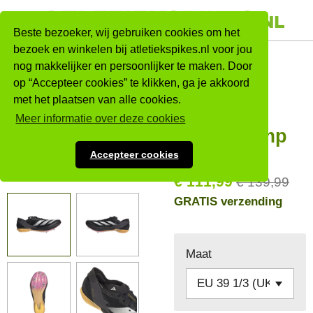
Ga
direct
Beste bezoeker, wij gebruiken cookies om het
naar
bezoek en winkelen bij atletiekspikes.nl voor jou
Adidas
nog makkelijker en persoonlijker te maken. Door
de
op “Accepteer cookies” te klikken, ga je akkoord
hoofdinhoud
Adizero
met het plaatsen van alle cookies.
Ambition
Meer informatie over deze cookies
Zwart/olymp
Accepteer cookies
€ 111,99
€ 139,99
GRATIS verzending
Maat