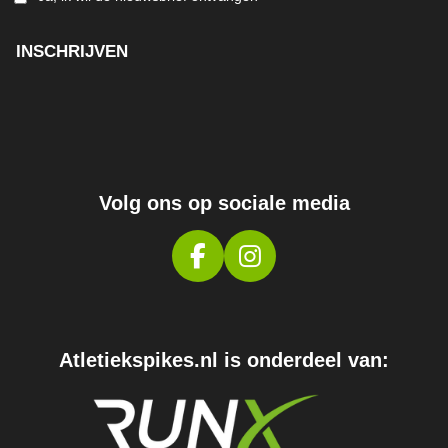
INSCHRIJVEN
Volg ons op sociale media
F
I
A
N
C
S
E
T
Atletiekspikes.nl is onderdeel van:
B
A
O
G
O
R
K
A