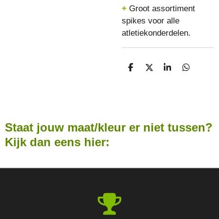
+
Groot assortiment
spikes voor alle
atletiekonderdelen.
D
D
S
D
E
E
H
E
L
E
A
L
E
L
R
E
N
E
N
Staat jouw maat/kleur er niet tussen?
Kijk dan eens hier: