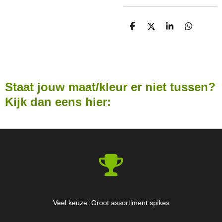
D
D
S
D
E
E
H
E
L
E
A
L
E
L
R
E
N
E
N
Staat jouw maat/kleur er niet tussen?
Kijk dan eens hier:
Veel keuze: Groot assortiment spikes