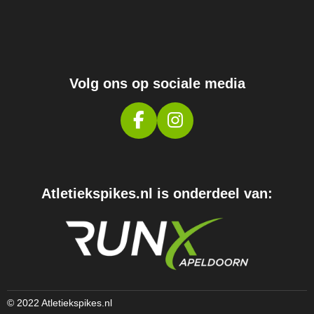
Volg ons op sociale media
F
I
A
N
C
S
E
T
Atletiekspikes.nl is onderdeel van:
B
A
O
G
O
R
K
A
M
© 2022 Atletiekspikes.nl