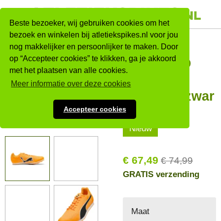
Ga
direct
Beste bezoeker, wij gebruiken cookies om het
naar
bezoek en winkelen bij atletiekspikes.nl voor jou
Puma
nog makkelijker en persoonlijker te maken. Door
de
op “Accepteer cookies” te klikken, ga je akkoord
hoofdinhoud
evoSPEED
met het plaatsen van alle cookies.
Star 9
Meer informatie over deze cookies
Okergeel/zwar
t
Accepteer cookies
Nieuw
€ 67,49
€ 74,99
GRATIS verzending
Maat