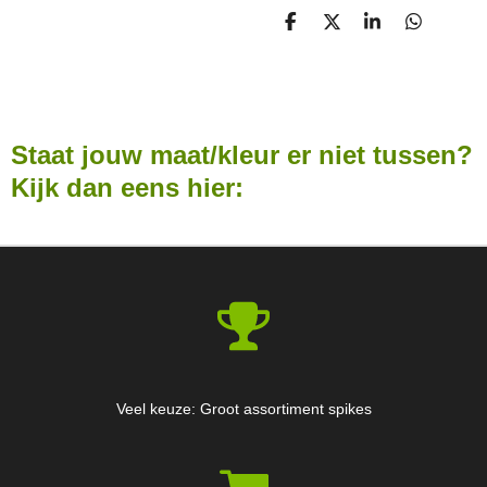
D
D
S
D
E
E
H
E
L
E
A
L
E
L
R
E
N
E
N
Staat jouw maat/kleur er niet tussen?
Kijk dan eens hier:
Veel keuze: Groot assortiment spikes