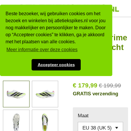
Ga
direct
Beste bezoeker, wij gebruiken cookies om het
naar
bezoek en winkelen bij atletiekspikes.nl voor jou
Adidas
nog makkelijker en persoonlijker te maken. Door
de
op “Accepteer cookies” te klikken, ga je akkoord
hoofdinhoud
Adizero Prime
met het plaatsen van alle cookies.
SP 4 Wit/licht
Meer informatie over deze cookies
groen
Accepteer cookies
Nieuw
€ 179,99
€ 199,99
GRATIS verzending
Maat