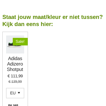
L
E
A
L
E
L
R
E
N
E
N
Staat jouw maat/kleur er niet tussen?
Kijk dan eens hier:
Sale!
Adidas
Adizero
Shotput
€ 111,99
€ 139,99
IN WINKELWAGEN