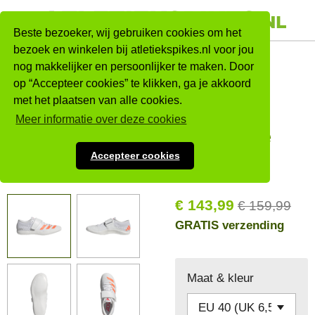
Ga
direct
Beste bezoeker, wij gebruiken cookies om het
naar
bezoek en winkelen bij atletiekspikes.nl voor jou
Adidas
nog makkelijker en persoonlijker te maken. Door
de
op “Accepteer cookies” te klikken, ga je akkoord
hoofdinhoud
Adizero
met het plaatsen van alle cookies.
Throws
Meer informatie over deze cookies
Wit/Oranje
Accepteer cookies
Nieuw
€ 143,99
€ 159,99
GRATIS verzending
Maat & kleur