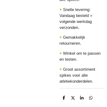
+
Snelle levering:
Vandaag besteld =
volgende werkdag
verzonden.
+
Gemakkelijk
retourneren.
+
Winkel om te passen
en testen.
+
Groot assortiment
spikes voor alle
atletiekonderdelen.
D
D
S
D
E
E
H
E