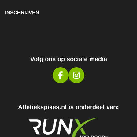
INSCHRIJVEN
Volg ons op sociale media
F
I
A
N
C
S
E
T
Atletiekspikes.nl is onderdeel van:
B
A
O
G
O
R
K
A