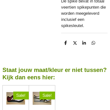
De spike bevat in totaal
veertien spikepunten die
worden meegeleverd
inclusief een
spikesleutel.
D
D
S
D
E
E
H
E
L
E
A
L
E
L
R
E
N
E
N
Staat jouw maat/kleur er niet tussen?
Kijk dan eens hier:
Sale!
Sale!