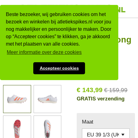
Ga
direct
Beste bezoeker, wij gebruiken cookies om het
naar
bezoek en winkelen bij atletiekspikes.nl voor jou
Adidas
nog makkelijker en persoonlijker te maken. Door
de
op “Accepteer cookies” te klikken, ga je akkoord
hoofdinhoud
Adizero Long
met het plaatsen van alle cookies.
Jump
Meer informatie over deze cookies
Wit/rood
Accepteer cookies
Nieuw
€ 143,99
€ 159,99
GRATIS verzending
Maat