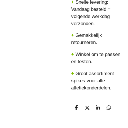
+
Snelle levering:
Vandaag besteld =
volgende werkdag
verzonden.
+
Gemakkelijk
retourneren.
+
Winkel om te passen
en testen.
+
Groot assortiment
spikes voor alle
atletiekonderdelen.
D
D
S
D
E
E
H
E
L
E
A
L
E
L
R
E