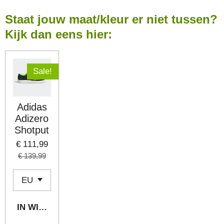
N
E
N
Staat jouw maat/kleur er niet tussen?
Kijk dan eens hier:
Sale!
Adidas
Adizero
Shotput
€ 111,99
€ 139,99
IN WINKELWAGEN