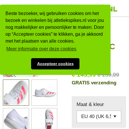
Ga
direct
Beste bezoeker, wij gebruiken cookies om het
naar
bezoek en winkelen bij atletiekspikes.nl voor jou
Adidas
nog makkelijker en persoonlijker te maken. Door
de
op “Accepteer cookies” te klikken, ga je akkoord
hoofdinhoud
Adizero
met het plaatsen van alle cookies.
Throws WC
Meer informatie over deze cookies
Nieuw
Accepteer cookies
€ 143,99
€ 159,99
GRATIS verzending
Maat & kleur