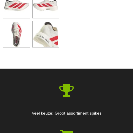
E
E
H
E
L
E
A
L
E
L
R
E
N
E
N
Veel keuze: Groot assortiment spikes