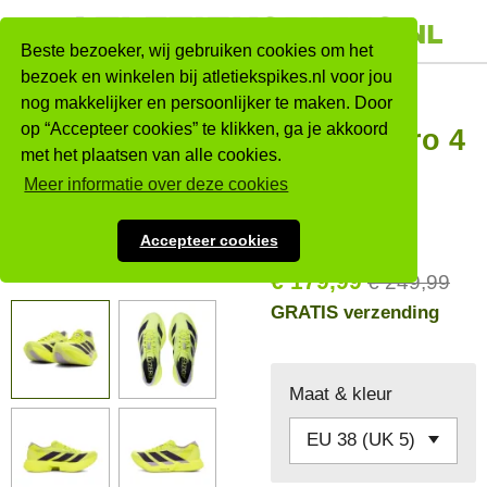
Ga
direct
Beste bezoeker, wij gebruiken cookies om het
naar
bezoek en winkelen bij atletiekspikes.nl voor jou
Adidas
nog makkelijker en persoonlijker te maken. Door
de
op “Accepteer cookies” te klikken, ga je akkoord
hoofdinhoud
Adizero Pro 4
met het plaatsen van alle cookies.
- Vrouwen
Meer informatie over deze cookies
Sale!
Accepteer cookies
€ 179,99
€ 249,99
GRATIS verzending
Maat & kleur