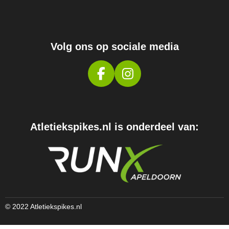
Volg ons op sociale media
F
I
A
N
C
S
E
T
Atletiekspikes.nl is onderdeel van:
B
A
O
G
O
R
K
A
M
© 2022 Atletiekspikes.nl