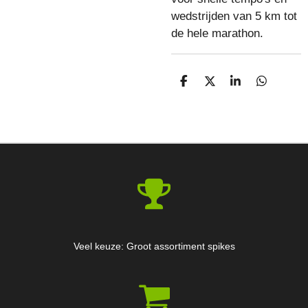
wedstrijden van 5 km tot
de hele marathon.
D
D
S
D
E
E
H
E
L
E
A
L
E
L
R
E
N
E
N
Veel keuze: Groot assortiment spikes