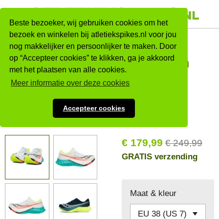
Ga
direct
Beste bezoeker, wij gebruiken cookies om het
naar
bezoek en winkelen bij atletiekspikes.nl voor jou
Saucony
nog makkelijker en persoonlijker te maken. Door
de
op “Accepteer cookies” te klikken, ga je akkoord
hoofdinhoud
Endorphin
met het plaatsen van alle cookies.
Pro 4 -
Meer informatie over deze cookies
Vrouwen
Accepteer cookies
Sale!
€ 179,99
€ 249,99
GRATIS verzending
Maat & kleur