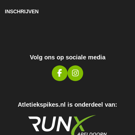
INSCHRIJVEN
Volg ons op sociale media
F
I
A
N
C
S
E
T
Atletiekspikes.nl is onderdeel van:
B
A
O
G
O
R
K
A
M