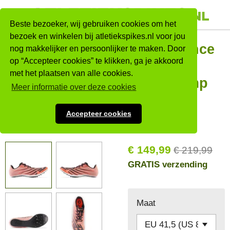
Ga
direct
Beste bezoeker, wij gebruiken cookies om het
naar
bezoek en winkelen bij atletiekspikes.nl voor jou
New Balance
nog makkelijker en persoonlijker te maken. Door
de
op “Accepteer cookies” te klikken, ga je akkoord
hoofdinhoud
FuelCell
met het plaatsen van alle cookies.
SuperComp
Meer informatie over deze cookies
PWR-X
Accepteer cookies
Sale!
€ 149,99
€ 219,99
GRATIS verzending
Maat