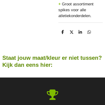
+
Groot assortiment
spikes voor alle
atletiekonderdelen.
D
D
S
D
E
E
H
E
L
E
A
L
E
L
R
E
N
E
N
Staat jouw maat/kleur er niet tussen?
Kijk dan eens hier: