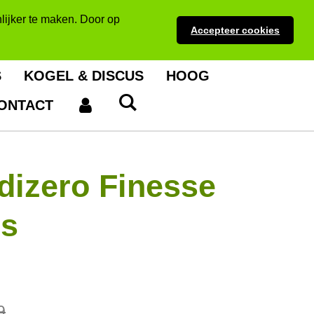
lijker te maken. Door op
Accepteer cookies
S
KOGEL & DISCUS
HOOG
ONTACT
dizero Finesse
rs
9