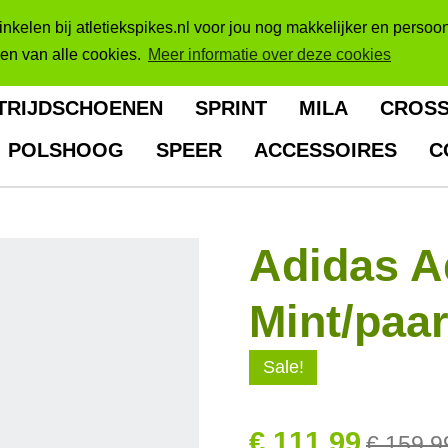
kelen bij atletiekspikes.nl voor jou nog makkelijker en persoon
sen van alle cookies.
Meer informatie over deze cookies
TRIJDSCHOENEN
SPRINT
MILA
CROS
POLSHOOG
SPEER
ACCESSOIRES
C
Adidas A
Mint/paa
Sale!
€ 111,99
€ 159,9