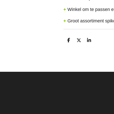
+
Winkel om te passen e
+
Groot assortiment spike
D
D
S
E
E
H
L
E
A
E
L
R
N
E