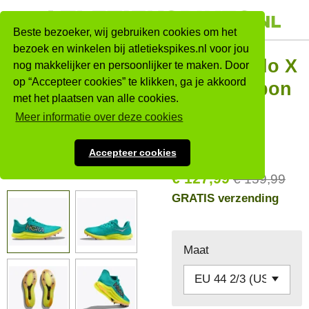
Ga
direct
Beste bezoeker, wij gebruiken cookies om het
naar
bezoek en winkelen bij atletiekspikes.nl voor jou
HOKA Cielo X
nog makkelijker en persoonlijker te maken. Door
de
op “Accepteer cookies” te klikken, ga je akkoord
hoofdinhoud
2 LD (Carbon
met het plaatsen van alle cookies.
spike)
Meer informatie over deze cookies
Sale!
Accepteer cookies
€ 127,99
€ 159,99
GRATIS verzending
Maat