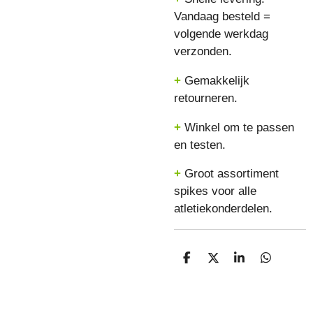
Vandaag besteld =
volgende werkdag
verzonden.
+
Gemakkelijk
retourneren.
+
Winkel om te passen
en testen.
+
Groot assortiment
spikes voor alle
atletiekonderdelen.
D
D
S
D
E
E
H
E
L
E
A
L
E
L
R
E
N
E
N